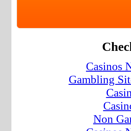
Check
Casinos 
Gambling Si
Casi
Casin
Non Ga